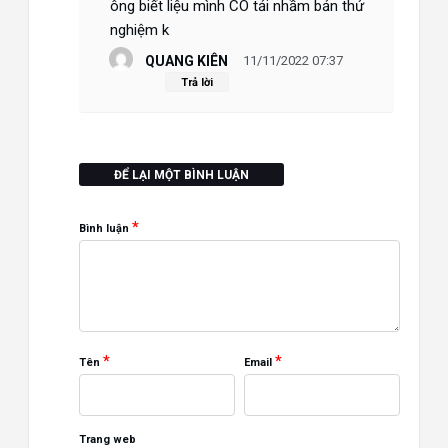
ông biết liệu mình CÓ tải nhầm bản thử
nghiệm k
QUANG KIÊN
11/11/2022 07:37
Trả lời
ĐỂ LẠI MỘT BÌNH LUẬN
*
Bình luận
*
*
Tên
Email
Trang web