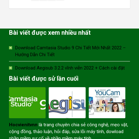
Bài viết được xem nhiều nhất
Download Camtasia Studio 9 Chi Tiết Mới Nhất 2022 –
Hướng Dẫn Chi Tiết
Download Aegisub 3.2.2 vĩnh viễn 2022 + Cách cài đặt
Bài viết được sử lần cuối
Hocvienitvnn
là trang chuyên chia sẻ công nghệ, mẹo vặt,
cộng đồng, thảo luận, hỏi đáp, sửa lỗi máy tính, dowload
phần mềm sự cố về phần mềm máy tính.