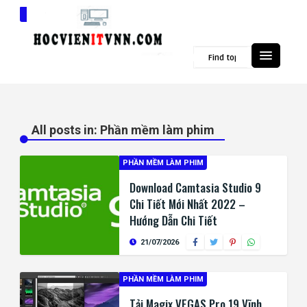
Popular Topics
All posts in: Phần mềm làm phim
PHẦN MỀM LÀM PHIM
Download Camtasia Studio 9
Chi Tiết Mới Nhất 2022 –
Hướng Dẫn Chi Tiết
21/07/2026
PHẦN MỀM LÀM PHIM
Tải Magix VEGAS Pro 19 Vĩnh