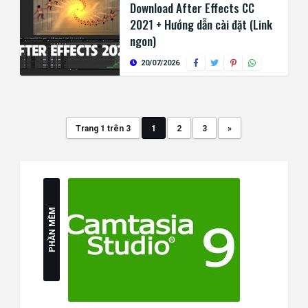
Download After Effects CC
2021 + Hướng dẫn cài đặt (Link
ngon)
20/07/2026
Trang 1 trên 3
1
2
3
»
PHẦN MỀM