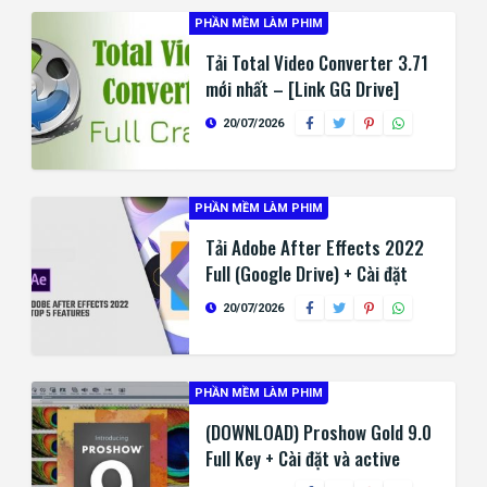
PHẦN MỀM LÀM PHIM
Tải Total Video Converter 3.71
mới nhất – [Link GG Drive]
20/07/2026
PHẦN MỀM LÀM PHIM
Tải Adobe After Effects 2022
Full (Google Drive) + Cài đặt
20/07/2026
PHẦN MỀM LÀM PHIM
(DOWNLOAD) Proshow Gold 9.0
Full Key + Cài đặt và active