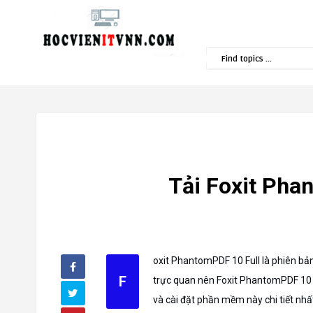
Popular Topics
Tải Foxit Pha
oxit PhantomPDF 10 Full là phiên bản
F
trực quan nên Foxit PhantomPDF 10 đ
và cài đặt phần mềm này chi tiết nhấ