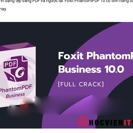
h dạng tệp sang PDF và ngược lại. Foxit PhantomPDF 10 có tính năng bả
nay.