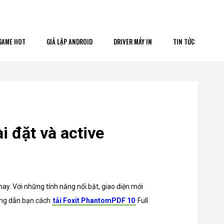
GAME HOT
GIẢ LẬP ANDROID
DRIVER MÁY IN
TIN TỨC
 đặt và active
ay. Với những tính năng nổi bật, giao diện mới
ướng dẫn bạn cách
tải Foxit PhantomPDF 10
Full