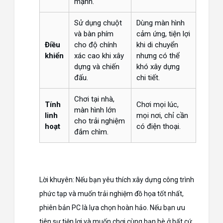
mạnh.
Sử dụng chuột
Dùng màn hình
và bàn phím
cảm ứng, tiện lợi
Điều
cho độ chính
khi di chuyển
khiển
xác cao khi xây
nhưng có thể
dựng và chiến
khó xây dựng
đấu.
chi tiết.
Chơi tại nhà,
Tính
Chơi mọi lúc,
màn hình lớn
linh
mọi nơi, chỉ cần
cho trải nghiệm
hoạt
có điện thoại.
đắm chìm.
Lời khuyên: Nếu bạn yêu thích xây dựng công trình
phức tạp và muốn trải nghiệm đồ họa tốt nhất,
phiên bản PC là lựa chọn hoàn hảo. Nếu bạn ưu
tiên sự tiện lợi và muốn chơi cùng bạn bè ở bất cứ