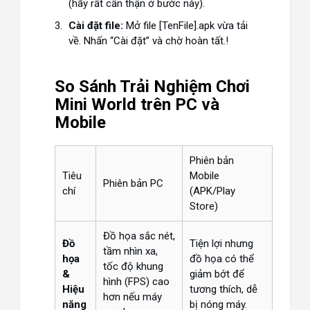
(hãy rất cẩn thận ở bước này).
Cài đặt file:
Mở file
[TenFile].apk
vừa tải
về. Nhấn “Cài đặt” và chờ hoàn tất.!
So Sánh Trải Nghiệm Chơi
Mini World trên PC và
Mobile
Phiên bản
Tiêu
Mobile
Phiên bản PC
chí
(APK/Play
Store)
Đồ họa sắc nét,
Đồ
Tiện lợi nhưng
tầm nhìn xa,
họa
đồ họa có thể
tốc độ khung
&
giảm bớt để
hình (FPS) cao
Hiệu
tương thích, dễ
hơn nếu máy
năng
bị nóng máy.