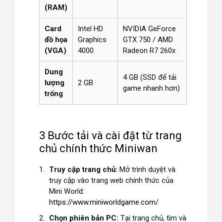
(RAM)
Card
Intel HD
NVIDIA GeForce
đồ họa
Graphics
GTX 750 / AMD
(VGA)
4000
Radeon R7 260x
Dung
4 GB (SSD để tải
lượng
2 GB
game nhanh hơn)
trống
3 Bước tải và cài đặt từ trang
chủ chính thức Miniwan
Truy cập trang chủ:
Mở trình duyệt và
truy cập vào trang web chính thức của
Mini World:
https://www.miniworldgame.com/
Chọn phiên bản PC:
Tại trang chủ, tìm và