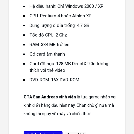
Hệ điều hành: Chỉ Windows 2000 / XP
CPU: Pentium 4 hoặc Athlon XP
Dung lượng ổ đĩa trống: 4.7 GB
Tốc độ CPU: 2 Ghz
RAM: 384 MB trở lên
Có card âm thanh
Card đồ họa: 128 MB DirectX 9.0c tương
thích với thẻ video
DVD-ROM: 16X DVD-ROM
GTA San Andreas vĩnh viễn
là tựa game nhập vai
kinh điển hàng đầu hiện nay. Chần chờ gì nữa mà
không tải ngay về máy và chiến thôi!