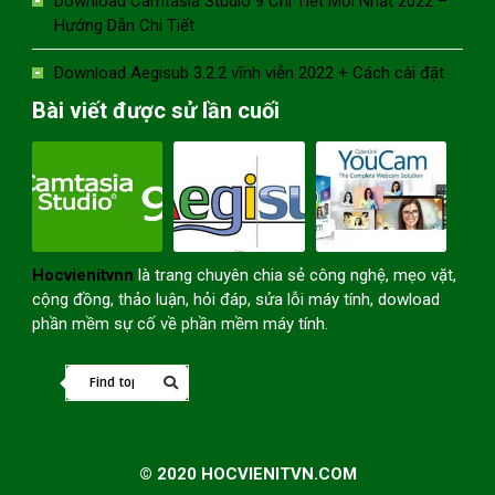
Download Camtasia Studio 9 Chi Tiết Mới Nhất 2022 –
Hướng Dẫn Chi Tiết
Download Aegisub 3.2.2 vĩnh viễn 2022 + Cách cài đặt
Bài viết được sử lần cuối
Hocvienitvnn
là trang chuyên chia sẻ công nghệ, mẹo vặt,
cộng đồng, thảo luận, hỏi đáp, sửa lỗi máy tính, dowload
phần mềm sự cố về phần mềm máy tính.
© 2020 HOCVIENITVN.COM