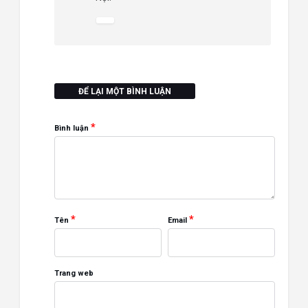
ĐỂ LẠI MỘT BÌNH LUẬN
*
Bình luận
*
*
Tên
Email
Trang web