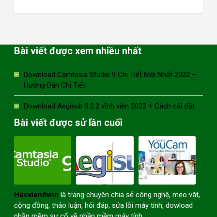
Bài viết được xem nhiều nhất
Download Camtasia Studio 9 Chi Tiết Mới Nhất 2022 –
Hướng Dẫn Chi Tiết
Download Aegisub 3.2.2 vĩnh viễn 2022 + Cách cài đặt
Bài viết được sử lần cuối
Hocvienitvnn
là trang chuyên chia sẻ công nghệ, mẹo vặt,
cộng đồng, thảo luận, hỏi đáp, sửa lỗi máy tính, dowload
phần mềm sự cố về phần mềm máy tính.