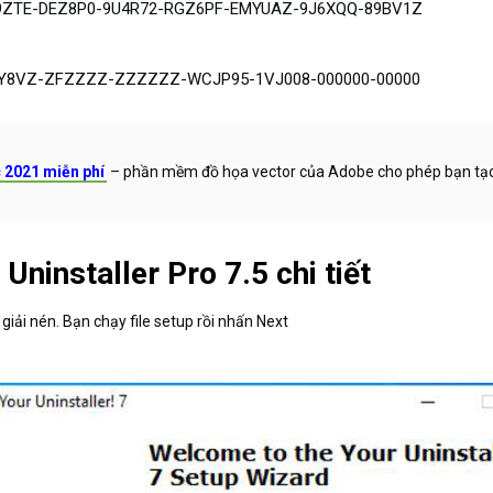
EH9ZTE-DEZ8P0-9U4R72-RGZ6PF-EMYUAZ-9J6XQQ-89BV1Z
DNY8VZ-ZFZZZZ-ZZZZZZ-WCJP95-1VJ008-000000-00000
c 2021 miễn phí
– phần mềm đồ họa vector của Adobe cho phép bạn tạo
ninstaller Pro 7.5 chi tiết
iải nén. Bạn chạy file setup rồi nhấn Next