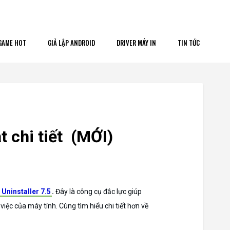
GAME HOT
GIẢ LẬP ANDROID
DRIVER MÁY IN
TIN TỨC
t chi tiết (MỚI)
 Uninstaller 7.5
.
Đây là công cụ đắc lực giúp
iệc của máy tính. Cùng tìm hiểu chi tiết hơn về